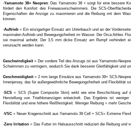
-
Yamamoto 38+ Neopren
: Das Yamamoto 38 + sorgt für eine bessere Ko
fördert den Komfort des Freiwasserschwimmers. Die SCS-Oberflächenb
Eigenschaften der Anzüge zu maximieren und die Reibung mit dem Wasse
können.
-
Auftrieb
= Ein einzigartiger Einsatz am Unterbauch und an der Vorderse
maximalen Auftrieb und Bewegungsfreiheit im Wasser. Der Orca Athlex Float-
sie maximal anhebt. Der 3,5 mm dicke Einsatz am Rumpf verhindert eine
verursacht werden kann.
Geschwindigkeit
= Der vordere Teil des Anzugs ist aus Yamamoto-Neopre
Schwimmen zu verringern, wodurch Sie dank besserer Gleitfähigkeit und ungla
Geschmeidigkeit
= 2 mm lange Einsätze aus Yamamoto 39+ SCS-Neopren an
Innenjersey, das für außergewöhnliche Bewegungsfreiheit und Flexibilität so
-
SCS
= SCS (Super Composite Skin) wirkt wie eine Beschichtung auf 
Herstellung von Triathlonanzügen entwickelt. Das Ergebnis ist wenige
Flexibilität und eine höhere Reißfestigkeit. Weniger Reibung = mehr Geschw
-
VSC
= Neuer Kragenschnitt aus Yamamoto 39 Cell + SCS= Extreme Flexib
-
Zero Irritation
= Das Futter im Halsausschnitt reduziert die Reibung und ve