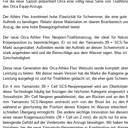
Für die neue Saison präsentiert Orca eine völlig neue Serie von Triathlona
des Orca Equip-Anzugs.
Der Athlex Flex kombiniert hohe Elastizität für Schwimmer, die eine gut
Auftrieb zu benötigen. Relativ dünne Materialien im oberen Brustbereich un
Anzug, der eine hohe Bewegungsfreiheit bietet.
Der neue Orca Athlex Flex Neopren-Triathlonanzug, der ideal für Natural
Körperposition zu beeinträchtigen. Er ist mit der Yamamoto 39 + SCS-Te
Markt ausgestattet. Außerdem wurde der Auftrieb an diesen Schwimmstil 
stark angehoben wird und die Beinschläge aus dem Wasser ragen. Was ist d
Geschwindigkeit.
Diese neue Generation des Orca Athlex Flex Wetsuits wurde komplett übera
Leistung zu bieten. Mit dieser neuen Version hat die Marke die Kategorie g
Leistung ausgelegt ist und für Triathleten gedacht ist, die eher gute Schwi
Ein 4 mm Yamamoto 39 + Cell SCS-Neoprenpaneel wird am Oberkörper für
diese Technologie häufig bei Anzügen der höchsten Kategorie eingesetzt 
Smoothskin 38+ Cell Neopren gewährleistet, das am Rücken und an den Bein
mm Yamamoto SCS-Neopren erstreckt sich von der Brust bis zu den Knie
während er gleichzeitig die Position deines Körpers im Wasser erleichter
schnellen Übergang ermöglicht. Die andere wichtige Innovation bei diesem
eines neuen Kragenausschnitts (39 + Cell um 2 mm), die nicht nur für eine
beengende Gefühl auf der Vorderseite des Anzugs beseitigen. Wir haben hie
Vorjahren, bei der neue Yamamoto-Neoprenarten in Kombination mit dünnere