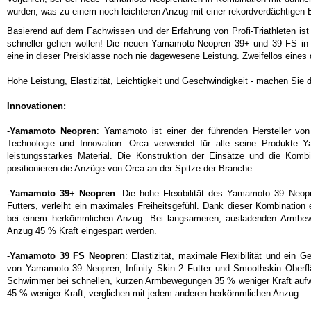
wurden, was zu einem noch leichteren Anzug mit einer rekordverdächtigen Ela
Basierend auf dem Fachwissen und der Erfahrung von Profi-Triathleten ist 
schneller gehen wollen! Die neuen Yamamoto-Neopren 39+ und 39 FS in Ko
eine in dieser Preisklasse noch nie dagewesene Leistung. Zweifellos eines
Hohe Leistung, Elastizität, Leichtigkeit und Geschwindigkeit - machen Si
Innovationen:
-
Yamamoto Neopren
: Yamamoto ist einer der führenden Hersteller von
Technologie und Innovation. Orca verwendet für alle seine Produkte Ya
leistungsstarkes Material. Die Konstruktion der Einsätze und die Kombi
positionieren die Anzüge von Orca an der Spitze der Branche.
-
Yamamoto 39+ Neopren
: Die hohe Flexibilität des Yamamoto 39 Neopre
Futters, verleiht ein maximales Freiheitsgefühl. Dank dieser Kombination
bei einem herkömmlichen Anzug. Bei langsameren, ausladenden Armbe
Anzug 45 % Kraft eingespart werden.
-
Yamamoto 39 FS Neopren
: Elastizität, maximale Flexibilität und ein 
von Yamamoto 39 Neopren, Infinity Skin 2 Futter und Smoothskin Oberfl
Schwimmer bei schnellen, kurzen Armbewegungen 35 % weniger Kraft auf
45 % weniger Kraft, verglichen mit jedem anderen herkömmlichen Anzug.