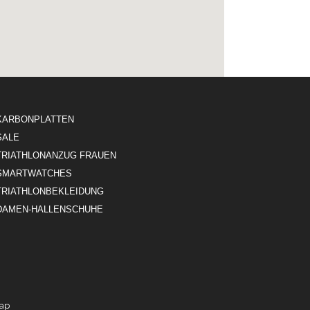
KARBONPLATTEN
SALE
TRIATHLONANZUG FRAUEN
SMARTWATCHES
TRIATHLONBEKLEIDUNG
DAMEN-HALLENSCHUHE
map