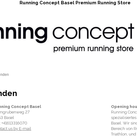
Running Concept Basel Premium Running Store
inden
inden
nning Concept Basel
Opening hou
imgrubenweg 27
Running Conce
3 Basel
spezialisierte
 : +41613316070
Basel. Wir si
tact us by E-mail
Bereich von 
Triathlon, und