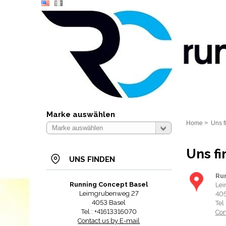
Marke auswählen
Home
>
Uns f
Uns f
UNS FINDEN
Ru
Running Concept Basel
Le
Leimgrubenweg 27
405
4053 Basel
Tel
Tel : +41613316070
Con
Contact us by E-mail