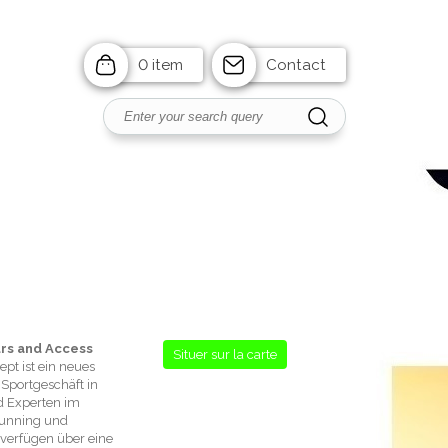
0 item
Contact
rs and Access
Situer sur la carte
pt ist ein neues
s Sportgeschäft in
nd Experten im
Running und
 verfügen über eine