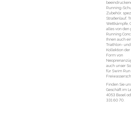
beeindrucken
Running-Schuh
Zubehör, spezi
Straßenlauf, T
Wettkämpfe, C
alles von den
Running Conce
Ihnen auch ei
Triathlon- un
Kollektion der
Form von
Neoprenanzüg
auch unser So
für Swim Run
Freiwassers
Finden Sie un
Geschäft im 
4053 Basel ode
331 60 70.