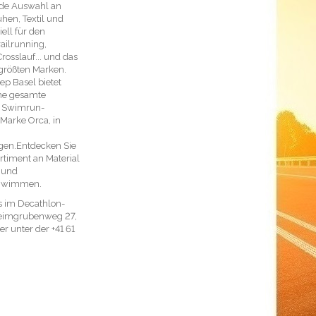
de Auswahl an
en, Textil und
ell für den
railrunning,
rosslauf... und das
 größten Marken.
p Basel bietet
ne gesamte
d Swimrun-
 Marke Orca, in
en.Entdecken Sie
rtiment an Material
 und
chwimmen.
s im Decathlon-
Leimgrubenweg 27,
r unter der +41 61