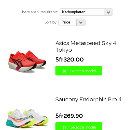
There are 9 results on:
Sort by:
Asics Metaspeed Sky 4
Tokyo
Sfr320.00
Select a model
Saucony Endorphin Pro 4
Sfr269.90
Select a model