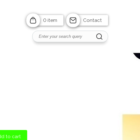
0 item
Contact
d to cart