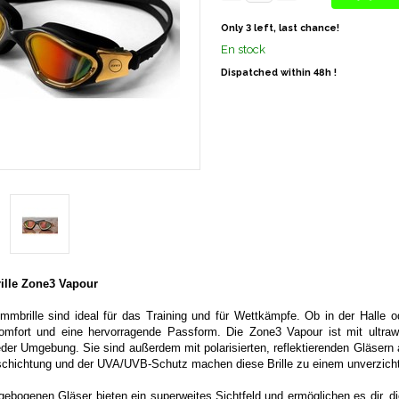
Only 3 left, last chance!
En stock
Dispatched within 48h !
lle Zone3 Vapour
mbrille sind ideal für das Training und für Wettkämpfe. Ob in der Halle 
omfort und eine hervorragende Passform. Die Zone3 Vapour ist mit ultraw
eder Umgebung. Sie sind außerdem mit polarisierten, reflektierenden Gläsern
schichtung und der UVA/UVB-Schutz machen diese Brille zu einem unverzich
gebogenen Gläser bieten ein superweites Sichtfeld und ermöglichen es dir, di