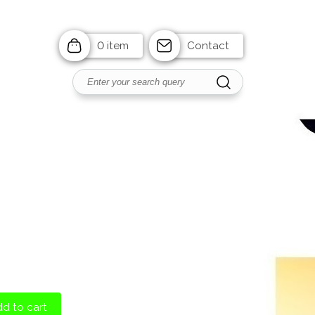
0 item
Contact
d to cart