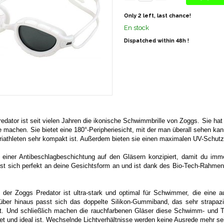
Only 2 left, last chance!
En stock
Dispatched within 48h !
edator ist seit vielen Jahren die ikonische Schwimmbrille von Zoggs. Sie hat
le machen. Sie bietet eine 180°-Peripheriesicht, mit der man überall sehen kan
iathleten sehr kompakt ist. Außerdem bieten sie einen maximalen UV-Schutz
 einer Antibeschlagbeschichtung auf den Gläsern konzipiert, damit du imm
st sich perfekt an deine Gesichtsform an und ist dank des Bio-Tech-Rahme
der Zoggs Predator ist ultra-stark und optimal für Schwimmer, die eine 
ber hinaus passt sich das doppelte Silikon-Gummiband, das sehr strapazier
t. Und schließlich machen die rauchfarbenen Gläser diese Schwimm- und Tri
et und ideal ist. Wechselnde Lichtverhältnisse werden keine Ausrede mehr se