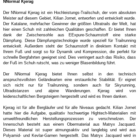
NNormal Kjerag
Der NNormal Kjerag ist ein Hochleistungs-Trailschuh, der vom absoluten
Meister auf diesem Gebiet, Kilian Jornet, entworfen und entwickelt wurde.
Der Katalane, mehrfacher Gewinner der größten Ultratrails der Welt, hat
hier einen Schuh mit zahlreichen Qualitäten geschaffen. Er bietet Ihnen
dank der Zwischensohle aus EExpure-Schaumstoff eine starke
Dämpfung. Diese Dämpfungstechnologie wurde speziell für Trailrunning
entwickelt. Außerdem steht der Schaumstoff in direktem Kontakt mit
Ihrem Fuß und sorgt so für Dynamik und Kompression, die perfekt für
schnelle Bergfahrten geeignet sind. Dies verringert auch das Risiko, dass
der Fuß im Schuh rutscht, was zu weniger Blasenbildung führt.
Der NNormal Kjerag bietet Ihnen selbst in den technisch
anspruchsvollsten Geländearten eine erstaunliche Stabilität. Er eignet
sich nicht nur für Trailrunning, sondern auch für Skyrunning,
Ultradistanzen und alpine Wanderungen. Kjerag wird von
leidenschaftlichen Bergsteigern hergestellt und wird es Ihnen danken.
Kjerag ist für alle Bergläufer und für alle Niveaus gedacht. Kilian Jornet
hatte hier die Aufgabe, qualitativ hochwertige Hightech-Materialien mit
umweltfreundlichen Herstellungsprozessen zu verschmelzen. Der
Innenschuh besteht aus einem Obermaterial aus Matryx Jacquard.
Dieses Material ist super atmungsaktiv und langlebig und wird aus
Polyamid- und Kevlar-Garnen hergestellt. Das Matryx Jacquard wird in