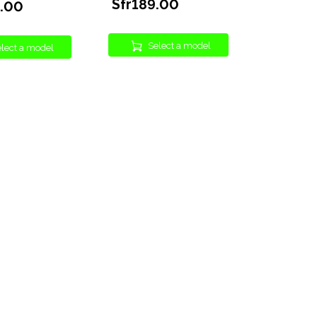
Sfr189.00
9.00
Select a model
lect a model