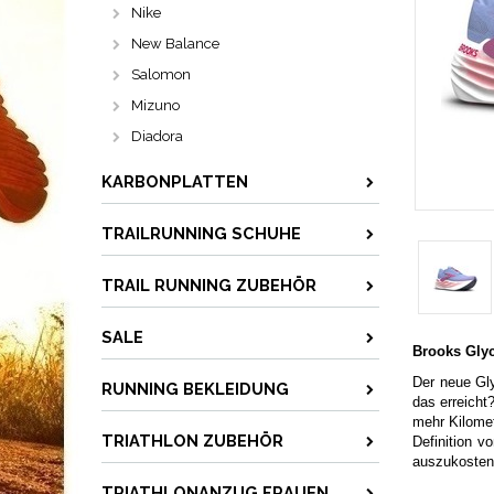
Nike
New Balance
Salomon
Mizuno
Diadora
KARBONPLATTEN
TRAILRUNNING SCHUHE
TRAIL RUNNING ZUBEHÖR
SALE
Brooks Gly
Der neue Gly
RUNNING BEKLEIDUNG
das erreicht
mehr Kilomet
TRIATHLON ZUBEHÖR
Definition v
auszukosten.
TRIATHLONANZUG FRAUEN