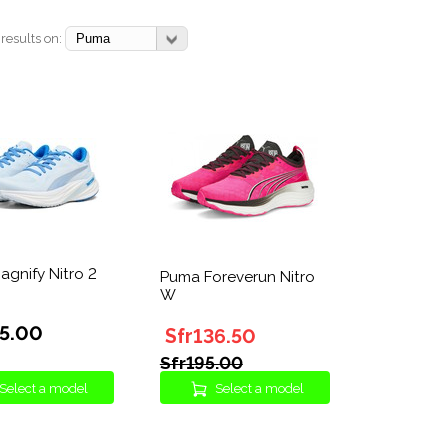
 results on:
gnify Nitro 2
Puma Foreverun Nitro
W
95.00
Sfr136.50
Sfr195.00
Select a model
Select a model