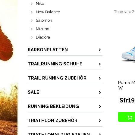
Nike
There are 2
New Balance
Salomon
Mizuno
Diadora
KARBONPLATTEN
TRAILRUNNING SCHUHE
TRAIL RUNNING ZUBEHÖR
Puma Ma
W
SALE
Sfr1
RUNNING BEKLEIDUNG
TRIATHLON ZUBEHÖR
TRIATHLONANZUG FRAUEN