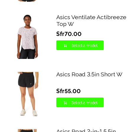
Asics Ventilate Actibreeze
Top W
Sfr70.00
Select a model
Asics Road 3.5in Short W
Sfr55.00
Select a model
Asics Road 2-in-1 5.5in