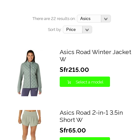
There are 22 results on:
Sort by:
Asics Road Winter Jacket
W
Sfr215.00
Select a model
Asics Road 2-in-1 3.5in
Short W
Sfr65.00