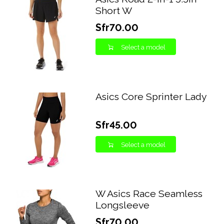
Short W
Sfr70.00
Select a model
Asics Core Sprinter Lady
Sfr45.00
Select a model
W Asics Race Seamless
Longsleeve
Sfr70.00